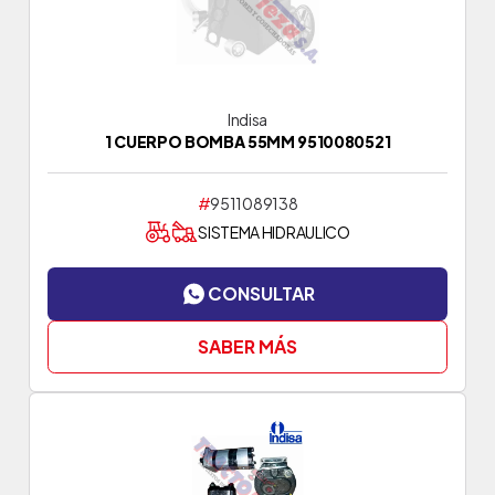
Indisa
1 CUERPO BOMBA 55MM 9510080521
#
9511089138
SISTEMA HIDRAULICO
CONSULTAR
SABER MÁS