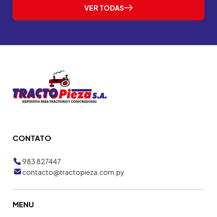
VER TODAS
CONTATO
983 827447
contacto@tractopieza.com.py
MENU