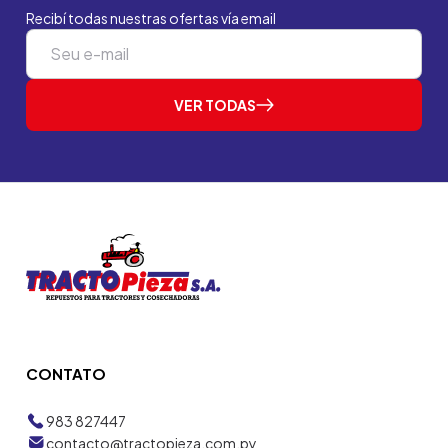
Recibí todas nuestras ofertas vía email
VER TODAS
CONTATO
983 827447
contacto@tractopieza.com.py