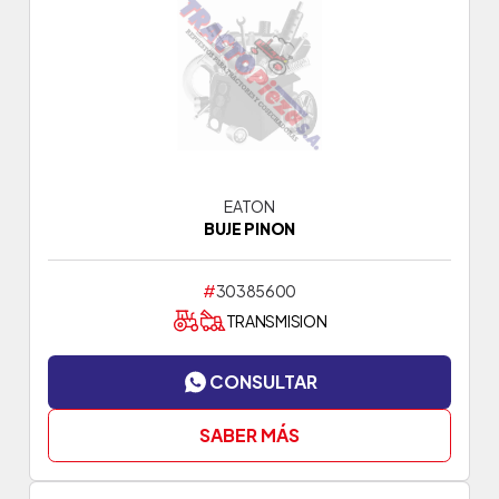
EATON
BUJE PINON
#
30385600
TRANSMISION
CONSULTAR
SABER MÁS