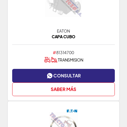
EATON
CAPA CUBO
#
81314700
TRANSMISION
CONSULTAR
SABER MÁS