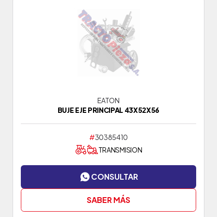
EATON
BUJE EJE PRINCIPAL 43X52X56
#
30385410
TRANSMISION
CONSULTAR
SABER MÁS