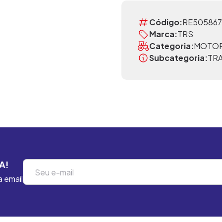
Código:
RE505867
Marca:
TRS
Categoria:
MOTO
Subcategoria:
TR
A!
a email