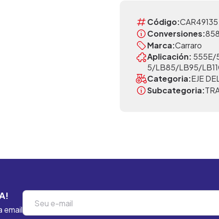
Código:
CAR49135
Conversiones:
858
Marca:
Carraro
Aplicación:
555E/
5/LB85/LB95/LB11
Categoria:
EJE D
Subcategoria:
TR
A!
a email