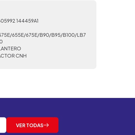
05992 144459A1
575E/655E/675E/B90/B95/B100/LB7
0
ELANTERO
ACTOR CNH
VER TODAS