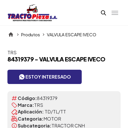
Produtos
VALVULA ESCAPE IVECO
TRS
Itens da Galeria
84319379 - VALVULA ESCAPE IVECO
ESTOY INTERESADO
Código:
84319379
Marca:
TRS
Aplicación:
TD/TL/TT
Categoria:
MOTOR
Subcategoria:
TRACTOR CNH