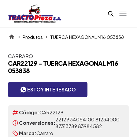
Produtos
TUERCA HEXAGONAL M16 053838
CARRARO
Itens da Galeria
CAR22129 - TUERCA HEXAGONAL M16
053838
ESTOY INTERESADO
Código:
CAR22129
22129 34054100 81234000
Conversiones:
87313789 83984582
Marca:
Carraro