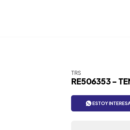
TRS
RE506353 - T
ESTOY INTERES