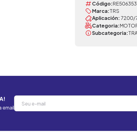
Código:
RE506353
Marca:
TRS
Aplicación:
7200/
Categoria:
MOTO
Subcategoria:
TR
A!
a email