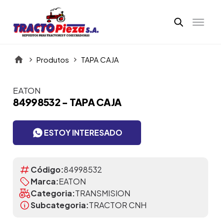
Produtos
TAPA CAJA
EATON
Itens da Galeria
84998532 - TAPA CAJA
ESTOY INTERESADO
Código:
84998532
Marca:
EATON
Categoria:
TRANSMISION
Subcategoria:
TRACTOR CNH