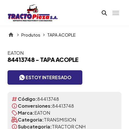
Produtos
TAPA ACOPLE
EATON
Itens da Galeria
84413748 - TAPA ACOPLE
ESTOY INTERESADO
Código:
84413748
Conversiones:
84413748
Marca:
EATON
Categoria:
TRANSMISION
Subcategoria:
TRACTOR CNH