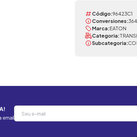
Código:
96423C1
Conversiones:
364
Marca:
EATON
Categoria:
TRANS
Subcategoria:
CO
A!
a email