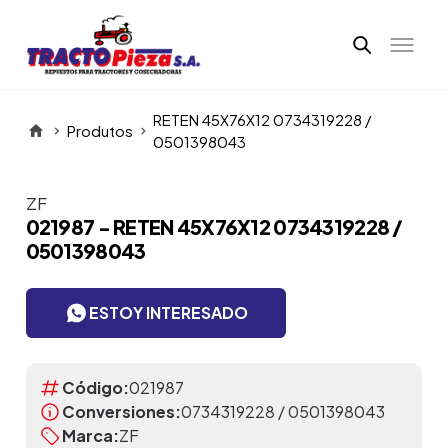
RETEN 45X76X12 0734319228 /
Produtos
0501398043
ZF
Itens da Galeria
021987 - RETEN 45X76X12 0734319228 /
0501398043
ESTOY INTERESADO
Código:
021987
Conversiones:
0734319228 / 0501398043
Marca:
ZF