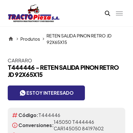
RETEN SALIDA PINON RETRO JD
Produtos
92X65X15
CARRARO
Itens da Galeria
T444446 - RETEN SALIDA PINON RETRO
JD 92X65X15
ESTOY INTERESADO
Código:
T444446
145050 T444446
Conversiones:
CAR145050 84197602