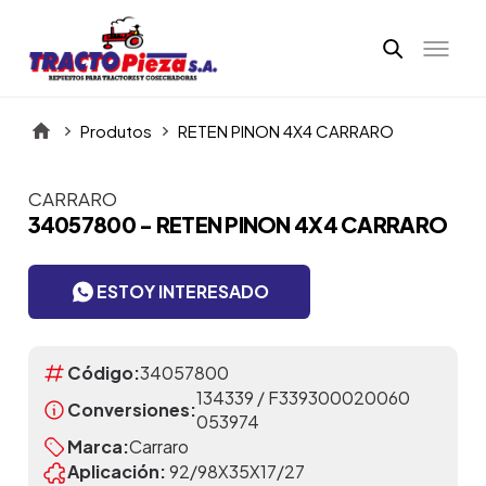
Produtos
RETEN PINON 4X4 CARRARO
CARRARO
Itens da Galeria
34057800 - RETEN PINON 4X4 CARRARO
ESTOY INTERESADO
Código:
34057800
134339 / F339300020060
Conversiones:
053974
Marca:
Carraro
Aplicación:
92/98X35X17/27