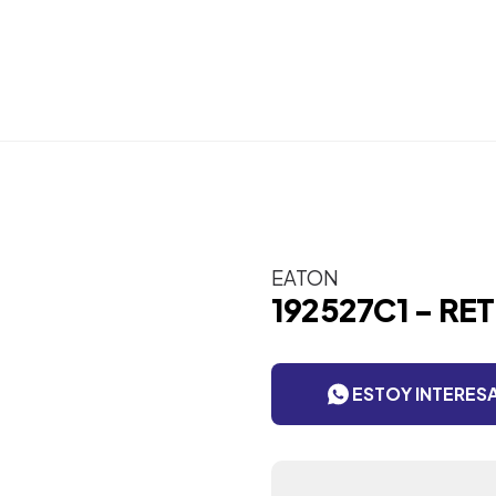
EATON
192527C1 - RE
ESTOY INTERES