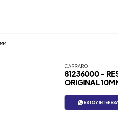
0MM
CARRARO
81236000 - R
ORIGINAL 10M
ESTOY INTERES