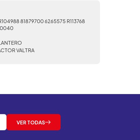
104988 81879700 6265575 R113768
10040
ELANTERO
ACTOR VALTRA
VER TODAS