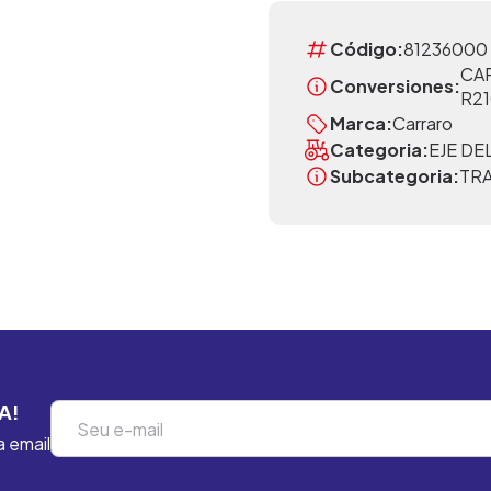
Código:
81236000
CAR
Conversiones:
R2
Marca:
Carraro
Categoria:
EJE D
Subcategoria:
TR
A!
a email