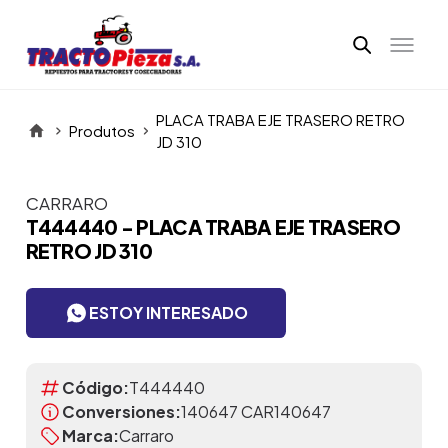
PLACA TRABA EJE TRASERO RETRO
Produtos
JD 310
CARRARO
Itens da Galeria
T444440 - PLACA TRABA EJE TRASERO
RETRO JD 310
ESTOY INTERESADO
Código:
T444440
Conversiones:
140647 CAR140647
Marca:
Carraro