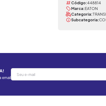
Código:
448814
Marca:
EATON
Categoria:
TRANS
Subcategoria:
CO
A!
a email