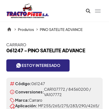
Produtos
PINO SATELITE ADVANCE
CARRARO
Itens da Galeria
061247 - PINO SATELITE ADVANCE
ESTOY INTERESADO
Código:
061247
CAR107772 / 84560200 /
Conversiones:
VA107772
Marca:
Carraro
Aplicación:
MF255/265/275/283/290/4265/