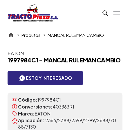
Produtos
MANCAL RULEMAN CAMBIO
EATON
Itens da Galeria
1997984C1 - MANCAL RULEMAN CAMBIO
ESTOY INTERESADO
Código:
1997984C1
Conversiones:
403363R1
Marca:
EATON
Aplicación:
2366/2388/2399/2799/2688/70
88/7130