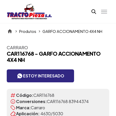
Produtos
GARFO ACCIONAMENTO 4X4 NH
CARRARO
Itens da Galeria
CAR116768 - GARFO ACCIONAMENTO
4X4 NH
ESTOY INTERESADO
Código:
CAR116768
Conversiones:
CAR116768 83944374
Marca:
Carraro
Aplicación:
4630/5030