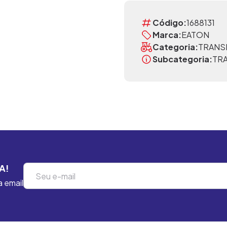
Código:
1688131
Marca:
EATON
Categoria:
TRANS
Subcategoria:
TR
A!
a email