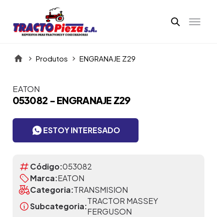
Produtos
ENGRANAJE Z29
EATON
Itens da Galeria
053082 - ENGRANAJE Z29
ESTOY INTERESADO
Código:
053082
Marca:
EATON
Categoria:
TRANSMISION
TRACTOR MASSEY
Subcategoria:
FERGUSON