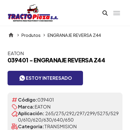
Produtos
ENGRANAJE REVERSA Z44
EATON
Itens da Galeria
039401 - ENGRANAJE REVERSA Z44
ESTOY INTERESADO
Código:
039401
Marca:
EATON
Aplicación:
265/275/292/297/299/5275/529
0/610/620/630/640/650
Categoria:
TRANSMISION