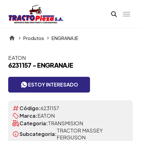
Produtos
ENGRANAJE
EATON
Itens da Galeria
6231157 - ENGRANAJE
ESTOY INTERESADO
Código:
6231157
Marca:
EATON
Categoria:
TRANSMISION
TRACTOR MASSEY
Subcategoria:
FERGUSON