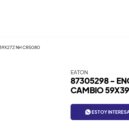
39X27Z NH CR5080
EATON
87305298 - E
CAMBIO 59X39
ESTOY INTERES