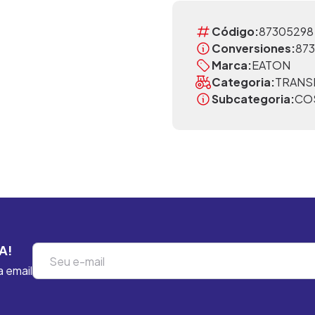
Código:
87305298
Conversiones:
873
Marca:
EATON
Categoria:
TRANS
Subcategoria:
CO
A!
a email