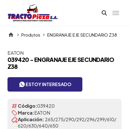
Produtos
ENGRANAJE EJE SECUNDARIO Z38
EATON
Itens da Galeria
039420 - ENGRANAJE EJE SECUNDARIO
Z38
ESTOY INTERESADO
Código:
039420
Marca:
EATON
Aplicación:
265/275/290/292/296/299/610/
620/630/640/650