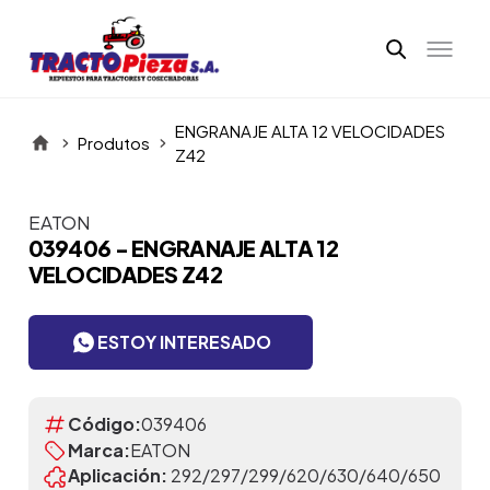
ENGRANAJE ALTA 12 VELOCIDADES
Produtos
Z42
EATON
Itens da Galeria
039406 - ENGRANAJE ALTA 12
VELOCIDADES Z42
ESTOY INTERESADO
Código:
039406
Marca:
EATON
Aplicación:
292/297/299/620/630/640/650