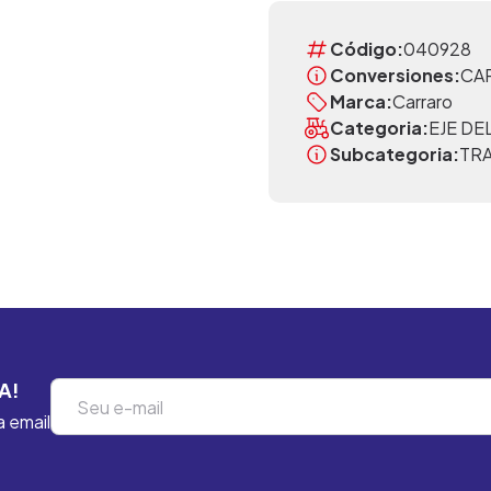
Código:
040928
Conversiones:
CAR
Marca:
Carraro
Categoria:
EJE D
Subcategoria:
TR
A!
a email