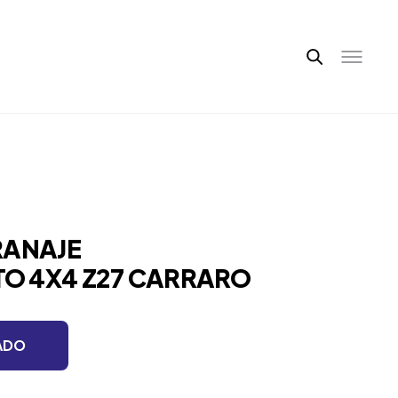
RANAJE
O 4X4 Z27 CARRARO
ADO