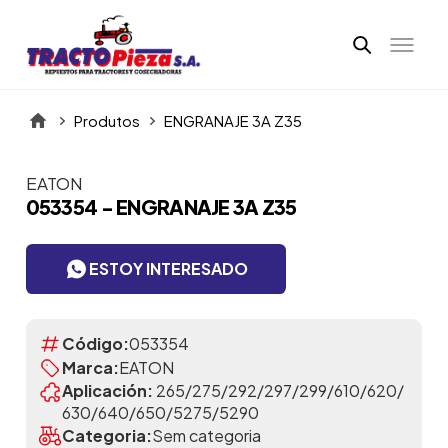
Produtos
ENGRANAJE 3A Z35
EATON
Itens da Galeria
053354 - ENGRANAJE 3A Z35
ESTOY INTERESADO
Código:
053354
Marca:
EATON
Aplicación:
265/275/292/297/299/610/620/
630/640/650/5275/5290
Categoria:
Sem categoria