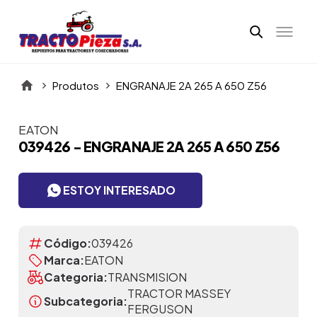
Produtos
ENGRANAJE 2A 265 A 650 Z56
EATON
Itens da Galeria
039426 - ENGRANAJE 2A 265 A 650 Z56
ESTOY INTERESADO
Código:
039426
Marca:
EATON
Categoria:
TRANSMISION
TRACTOR MASSEY
Subcategoria:
FERGUSON