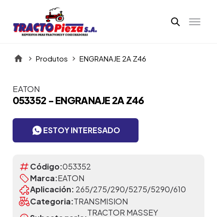
Produtos
ENGRANAJE 2A Z46
EATON
Itens da Galeria
053352 - ENGRANAJE 2A Z46
ESTOY INTERESADO
Código:
053352
Marca:
EATON
Aplicación:
265/275/290/5275/5290/610
Categoria:
TRANSMISION
TRACTOR MASSEY