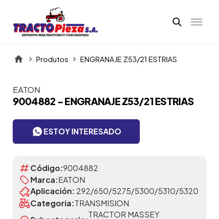
Produtos
ENGRANAJE Z53/21 ESTRIAS
EATON
Itens da Galeria
9004882 - ENGRANAJE Z53/21 ESTRIAS
ESTOY INTERESADO
Código:
9004882
Marca:
EATON
Aplicación:
292/650/5275/5300/5310/5320
Categoria:
TRANSMISION
TRACTOR MASSEY