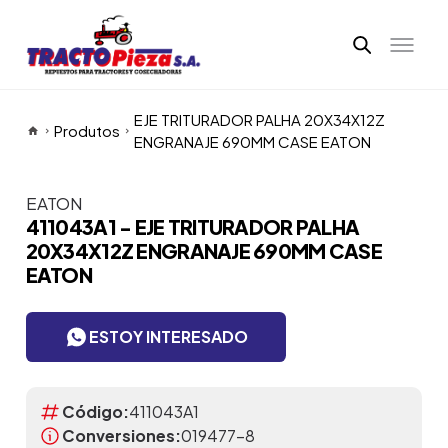
EJE TRITURADOR PALHA 20X34X12Z
Produtos
ENGRANAJE 690MM CASE EATON
EATON
Itens da Galeria
411043A1 - EJE TRITURADOR PALHA
20X34X12Z ENGRANAJE 690MM CASE
EATON
ESTOY INTERESADO
Código:
411043A1
Conversiones:
019477-8