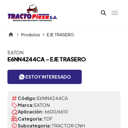
Produtos
EJE TRASERO
EATON
Itens da Galeria
E6NN4244CA - EJE TRASERO
ESTOY INTERESADO
Código:
E6NN4244CA
Marca:
EATON
Aplicación:
6600/6610
Categoria:
TDF
Subcategoria:
TRACTOR CNH