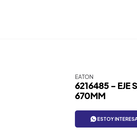
EATON
6216485 - EJE
670MM
ESTOY INTERES