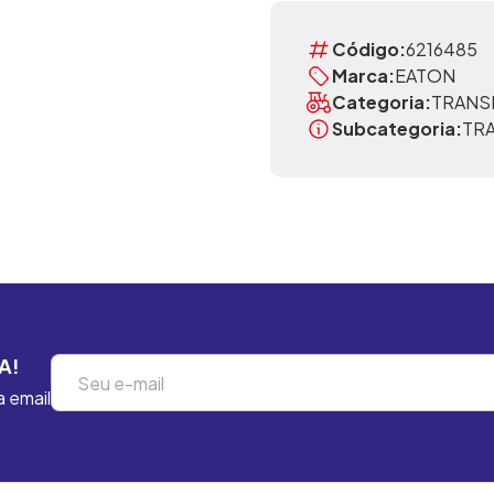
Código:
6216485
Marca:
EATON
Categoria:
TRANS
Subcategoria:
TR
A!
a email