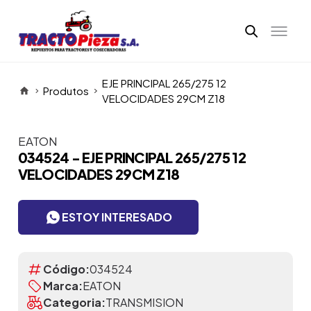
EJE PRINCIPAL 265/275 12
Produtos
VELOCIDADES 29CM Z18
EATON
Itens da Galeria
034524 - EJE PRINCIPAL 265/275 12
VELOCIDADES 29CM Z18
ESTOY INTERESADO
Código:
034524
Marca:
EATON
Categoria:
TRANSMISION