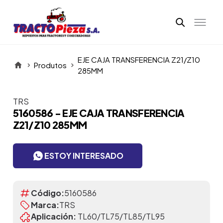
EJE CAJA TRANSFERENCIA Z21/Z10
Produtos
285MM
TRS
Itens da Galeria
5160586 - EJE CAJA TRANSFERENCIA
Z21/Z10 285MM
ESTOY INTERESADO
Código:
5160586
Marca:
TRS
Aplicación:
TL60/TL75/TL85/TL95