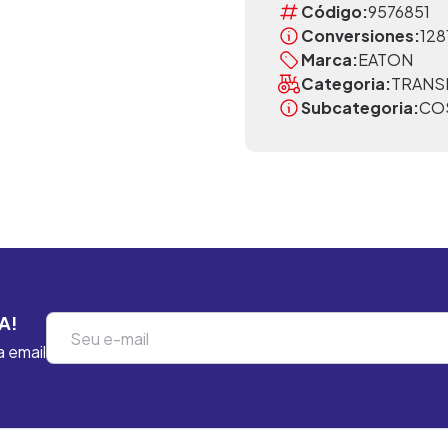
Código:
9576851
Conversiones:
128
Marca:
EATON
Categoria:
TRANS
Subcategoria:
CO
A!
a email