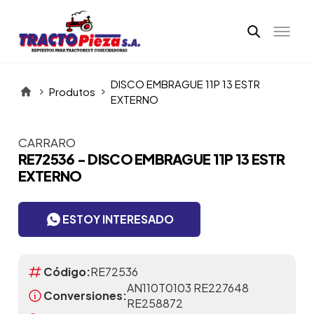
DISCO EMBRAGUE 11P 13 ESTR
Produtos
EXTERNO
CARRARO
Itens da Galeria
RE72536 - DISCO EMBRAGUE 11P 13 ESTR
EXTERNO
ESTOY INTERESADO
Código:
RE72536
AN110T0103 RE227648
Conversiones:
RE258872