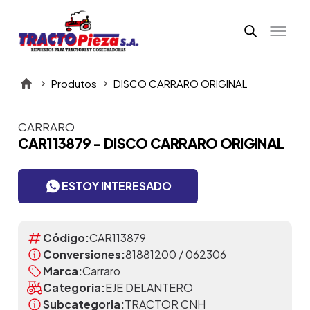
Produtos
DISCO CARRARO ORIGINAL
CARRARO
Itens da Galeria
CAR113879 - DISCO CARRARO ORIGINAL
ESTOY INTERESADO
Código:
CAR113879
Conversiones:
81881200 / 062306
Marca:
Carraro
Categoria:
EJE DELANTERO
Subcategoria:
TRACTOR CNH