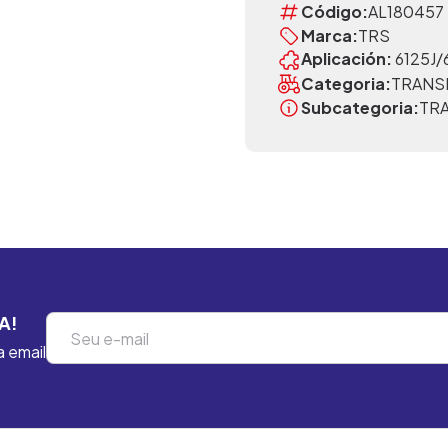
Código:
AL180457
Marca:
TRS
Aplicación:
6125J/
Categoria:
TRANS
Subcategoria:
TR
A!
a email