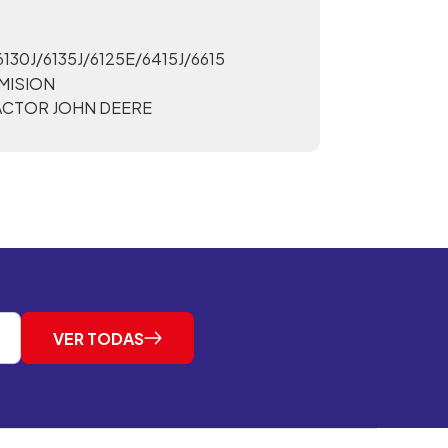
6130J/6135J/6125E/6415J/6615
MISION
ACTOR JOHN DEERE
VER TODAS