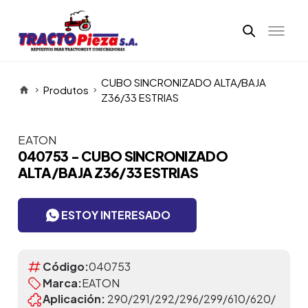
CUBO SINCRONIZADO ALTA/BAJA
Produtos
Z36/33 ESTRIAS
EATON
Itens da Galeria
040753 - CUBO SINCRONIZADO
ALTA/BAJA Z36/33 ESTRIAS
ESTOY INTERESADO
Código:
040753
Marca:
EATON
Aplicación:
290/291/292/296/299/610/620/