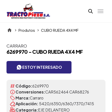
Produtos
CUBO RUEDA 4X4 MF
CARRARO
Itens da Galeria
6269970 - CUBO RUEDA 4X4 MF
ESTOY INTERESADO
Código:
6269970
Conversiones:
CAR562464 CAR68276
Marca:
Carraro
Aplicación:
5420/6350/6360/7370/7415
Categoria:
EJE DELANTERO