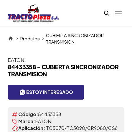
CUBIERTA SINCRONIZADOR
Produtos
TRANSMISION
EATON
Itens da Galeria
84433358 - CUBIERTA SINCRONIZADOR
TRANSMISION
ESTOY INTERESADO
Código:
84433358
Marca:
EATON
Aplicación:
TC5070/TC5090/CR9080/CS6