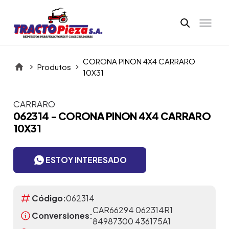
CORONA PINON 4X4 CARRARO
Produtos
10X31
CARRARO
Itens da Galeria
062314 - CORONA PINON 4X4 CARRARO
10X31
ESTOY INTERESADO
Código:
062314
CAR66294 062314R1
Conversiones:
84987300 436175A1