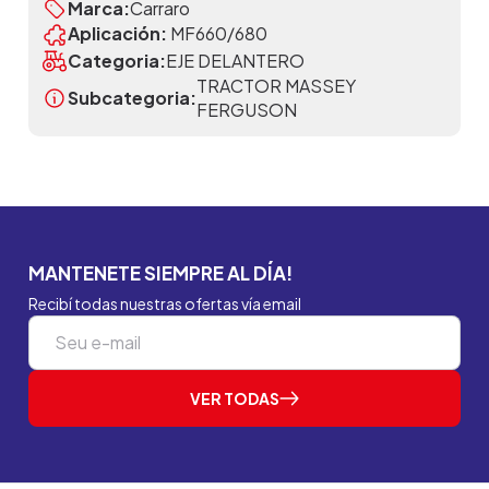
Marca:
Carraro
Aplicación:
MF660/680
Categoria:
EJE DELANTERO
TRACTOR MASSEY
Subcategoria:
FERGUSON
MANTENETE SIEMPRE AL DÍA!
Recibí todas nuestras ofertas vía email
VER TODAS