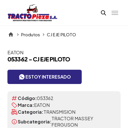
Produtos
CJ EJE PILOTO
EATON
Itens da Galeria
053362 - CJ EJE PILOTO
ESTOY INTERESADO
Código:
053362
Marca:
EATON
Categoria:
TRANSMISION
TRACTOR MASSEY
Subcategoria:
FERGUSON