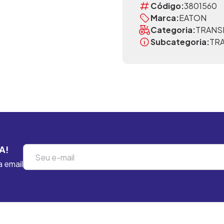
Código:
3801560
Marca:
EATON
Categoria:
TRANS
Subcategoria:
TR
A!
a email