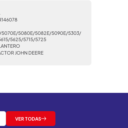
2
R146078
/5070E/5080E/5082E/5090E/5303/
615/5625/5715/5725
ELANTERO
ACTOR JOHN DEERE
VER TODAS