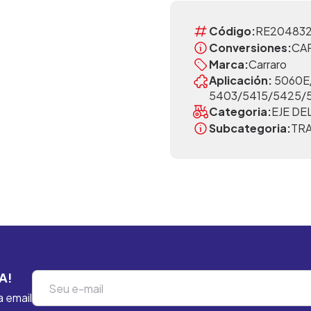
Código:
RE20483
Conversiones:
CA
Marca:
Carraro
Aplicación:
5060E
5403/5415/5425/5
Categoria:
EJE D
Subcategoria:
TR
A!
a email