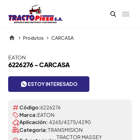
Produtos
CARCASA
EATON
Itens da Galeria
6226276 - CARCASA
ESTOY INTERESADO
Código:
6226276
Marca:
EATON
Aplicación:
4265/4275/4290
Categoria:
TRANSMISION
TRACTOR MASSEY